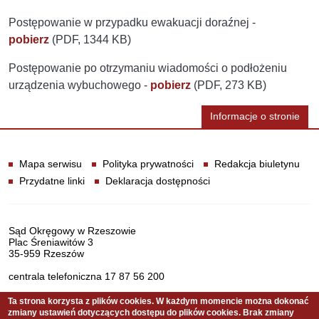
Postępowanie w przypadku ewakuacji doraźnej -
pobierz
(PDF, 1344 KB)
Postępowanie po otrzymaniu wiadomości o podłożeniu
urządzenia wybuchowego -
pobierz
(PDF, 273 KB)
Informacje o stronie
Informacje
Mapa serwisu
Polityka prywatności
Redakcja biuletynu
Przydatne linki
Deklaracja dostępności
Dane teleadresowe
Sąd Okręgowy w Rzeszowie
Plac Śreniawitów 3
35-959 Rzeszów
centrala telefoniczna 17 87 56 200
Ta strona korzysta z plików cookies. W każdym momencie można dokonać
zmiany ustawień dotyczących dostępu do plików cookies. Brak zmiany