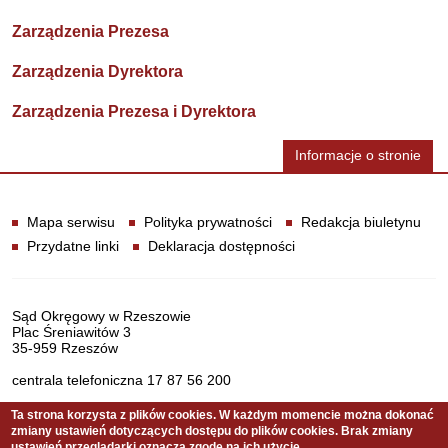
Zarządzenia Prezesa
Zarządzenia Dyrektora
Zarządzenia Prezesa i Dyrektora
Informacje o stronie
Informacje
Mapa serwisu
Polityka prywatności
Redakcja biuletynu
Przydatne linki
Deklaracja dostępności
Dane teleadresowe
Sąd Okręgowy w Rzeszowie
Plac Śreniawitów 3
35-959 Rzeszów
centrala telefoniczna 17 87 56 200
Ta strona korzysta z plików cookies. W każdym momencie można dokonać
zmiany ustawień dotyczących dostępu do plików cookies. Brak zmiany
Serwis pełni funkcję strony Biuletynu Informacji Publicznej
ustawień przeglądarki oznacza zgodę na ich użycie.