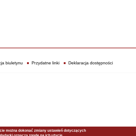
ja biuletynu
Przydatne linki
Deklaracja dostępności
ncie można dokonać zmiany ustawień dotyczących
lądarki oznacza zgodę na ich użycie.