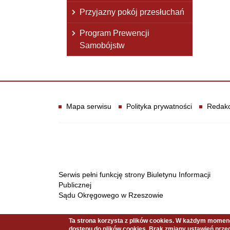
Przyjazny pokój przesłuchań
Program Prewencji
Samobójstw
Informacje
Mapa serwisu
Polityka prywatności
Redakc
Serwis pełni funkcję strony Biuletynu Informacji
Publicznej
Sądu Okręgowego w Rzeszowie
Ta strona korzysta z plików cookies. W każdym mome
Copyright © 2021 Sąd Okręgowy w Rzeszowie
dostępu do plików cookies. Brak zmiany ustawień przeg