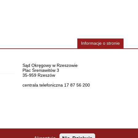
Informacje o stronie
Dane teleadresowe
Sąd Okręgowy w Rzeszowie
Plac Śreniawitów 3
35-959 Rzeszów
centrala telefoniczna 17 87 56 200