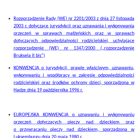
Rozporządzenie Rady (WE) nr 2201/2003 z dnia 27 listopada
2003 r. dotyczące jurysdykcji oraz uznawania i wykonywania
orzeczeń w sprawach małżeńskich oraz w sprawach
dotyczących odpowiedzialności rodzicielskiej, uchylające
rozporządzenie (WE) nr 1347/2000
(„rozporządzenie
Bruksela II bis”)
KONWENCJA o jurysdykcji, prawie właściwym, uznawaniu,
wykonywaniu i współpracy w zakresie odpowiedzialności
rodzicielskiej oraz środków ochrony dzieci, sporządzona w
Hadze dnia 19 października 1996 r.
EUROPEJSKA KONWENCJA o uznawaniu i wykonywaniu
orzeczeń dotyczących pieczy nad dzieckiem oraz
o przywracaniu pieczy nad dzieckiem, sporządzona w
Luksemburgu dnia 20 maja 1980 r.