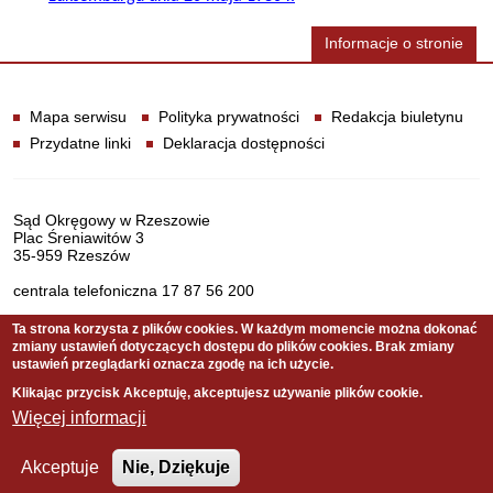
Informacje o stronie
Informacje
Mapa serwisu
Polityka prywatności
Redakcja biuletynu
Przydatne linki
Deklaracja dostępności
Dane teleadresowe
Sąd Okręgowy w Rzeszowie
Plac Śreniawitów 3
35-959 Rzeszów
centrala telefoniczna 17 87 56 200
Ta strona korzysta z plików cookies. W każdym momencie można dokonać
zmiany ustawień dotyczących dostępu do plików cookies. Brak zmiany
Serwis pełni funkcję strony Biuletynu Informacji Publicznej
ustawień przeglądarki oznacza zgodę na ich użycie.
Sądu Okręgowego w Rzeszowie
Klikając przycisk Akceptuję, akceptujesz używanie plików cookie.
Więcej informacji
Copyright © 2021 Sąd Okręgowy w Rzeszowie
Akceptuje
Nie, Dziękuje