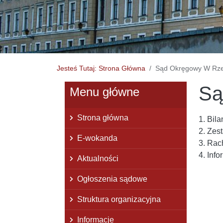
Jesteś Tutaj: Strona Główna
Sąd Okręgowy W Rz
Są
Menu główne
Strona główna
1. Bila
2. Zes
E-wokanda
3. Rac
4. Inf
Aktualności
Ogłoszenia sądowe
Struktura organizacyjna
Informacje