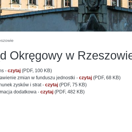
eszowie
d Okręgowy w Rzeszowi
ns​ -
czytaj
(PDF, 100 KB)
tawienie zmian w funduszu jednostki -
czytaj
(PDF, 68 KB)
hunek zysków i strat -
czytaj
(PDF, 75 KB)
ormacja dodatkowa -
czytaj
(PDF, 482 KB)