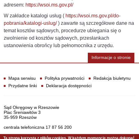
adresem:
https://wsoi.ms.gov.pl/
W zakładce katalogi usług (
https://wsoi.ms.gov.pl/do-
pobrania/katalogi-uslug/
) zawarte są szczegółowe dane na
temat kosztów sądowych, procedurze ubiegania się o
zwolnienie od kosztów sądowych, przesłankach
ustanowienia obrońcy lub pełnomocnika z urzędu.
Informacje o stronie
Informacje
Mapa serwisu
Polityka prywatności
Redakcja biuletynu
Przydatne linki
Deklaracja dostępności
Dane teleadresowe
Sąd Okręgowy w Rzeszowie
Plac Śreniawitów 3
35-959 Rzeszów
centrala telefoniczna 17 87 56 200
Ta strona korzysta z plików cookies. W każdym momencie można dokonać