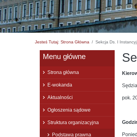
Jesteś Tutaj: Strona Główna
Sekcja Ds. I Instancy
Se
Menu główne
Strona główna
Kierow
E-wokanda
Sędzi
Aktualności
pok. 2
Ogłoszenia sądowe
Godzin
Struktura organizacyjna
Ponied
Podstawa prawna