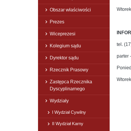
Wtorek
Obszar właściwości
Prezes
INFOR
Wiceprezesi
tel. (1
Kolegium sądu
parter 
Dyrektor sądu
Ponied
Rzecznik Prasowy
Wtorek
Zastępca Rzecznika
Dyscyplinarnego
Wydziały
I Wydział Cywilny
II Wydział Karny