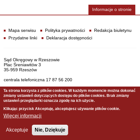
Informacje o stronie
Informacje
Mapa serwisu
Polityka prywatności
Redakcja biuletynu
Przydatne linki
Deklaracja dostępności
Dane teleadresowe
Sąd Okręgowy w Rzeszowie
Plac Śreniawitów 3
35-959 Rzeszów
centrala telefoniczna 17 87 56 200
Ta strona korzysta z plików cookies. W każdym momencie można dokonać
zmiany ustawień dotyczących dostępu do plików cookies. Brak zmiany
Serwis pełni funkcję strony Biuletynu Informacji Publicznej
ustawień przeglądarki oznacza zgodę na ich użycie.
Sądu Okręgowego w Rzeszowie
Klikając przycisk Akceptuję, akceptujesz używanie plików cookie.
Więcej informacji
Copyright © 2021 Sąd Okręgowy w Rzeszowie
Akceptuje
Nie, Dziękuje