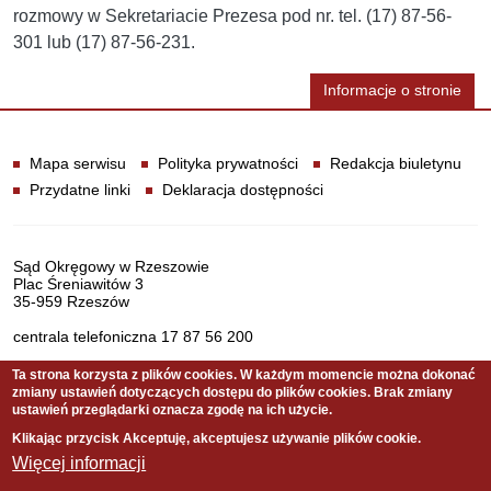
rozmowy w Sekretariacie Prezesa pod nr. tel. (17) 87-56-
301 lub (17) 87-56-231.
Informacje o stronie
Informacje
Mapa serwisu
Polityka prywatności
Redakcja biuletynu
Przydatne linki
Deklaracja dostępności
Dane teleadresowe
Sąd Okręgowy w Rzeszowie
Plac Śreniawitów 3
35-959 Rzeszów
centrala telefoniczna 17 87 56 200
Ta strona korzysta z plików cookies. W każdym momencie można dokonać
zmiany ustawień dotyczących dostępu do plików cookies. Brak zmiany
Serwis pełni funkcję strony Biuletynu Informacji Publicznej
ustawień przeglądarki oznacza zgodę na ich użycie.
Sądu Okręgowego w Rzeszowie
Klikając przycisk Akceptuję, akceptujesz używanie plików cookie.
Więcej informacji