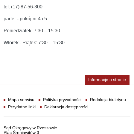
tel. (17) 87-56-300
parter - pokój nr 4 i 5
Poniedziałek: 7:30 – 15:30
Wtorek - Piątek: 7:30 – 15:30
Informacje o stronie
Informacje
Mapa serwisu
Polityka prywatności
Redakcja biuletynu
Przydatne linki
Deklaracja dostępności
Dane teleadresowe
Sąd Okręgowy w Rzeszowie
Plac Śreniawitów 3