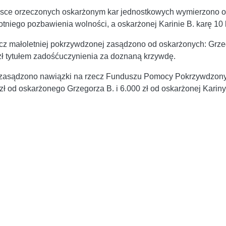
sce orzeczonych oskarżonym kar jednostkowych wymierzono o
tniego pozbawienia wolności, a oskarżonej Karinie B. karę 10 
cz małoletniej pokrzywdzonej zasądzono od oskarżonych: Grzeg
zł tytułem zadośćuczynienia za doznaną krzywdę.
zasądzono nawiązki na rzecz Funduszu Pomocy Pokrzywdzony
zł od oskarżonego Grzegorza B. i 6.000 zł od oskarżonej Kariny