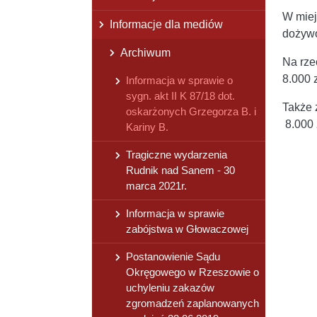
W miej
Informacje dla mediów
dożywo
Archiwum
Na rze
8.000 
Informacja w sprawie o
sygn. akt II K 87/18 dot.
Także 
oskarżonych Grzegorza B. i
8.000 
Kariny B.
Tragiczne wydarzenia
Rudnik nad Sanem - 30
marca 2021r.
Informacja w sprawie
zabójstwa w Głowaczowej
Postanowienie Sądu
Okręgowego w Rzeszowie o
uchyleniu zakazów
zgromadzeń zaplanowanych