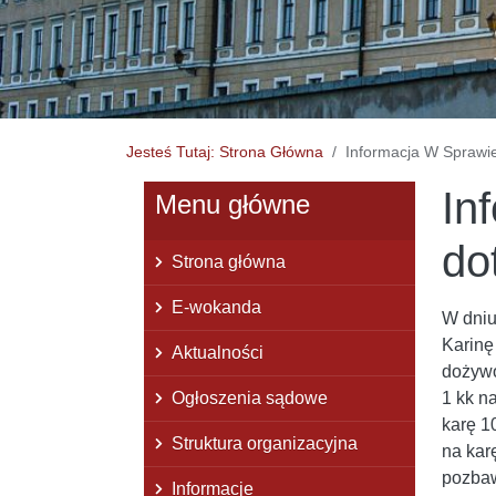
Jesteś Tutaj: Strona Główna
Informacja W Sprawie
In
Menu główne
do
Strona główna
E-wokanda
W dniu
Karinę
Aktualności
dożywo
Ogłoszenia sądowe
1 kk n
karę 10
Struktura organizacyjna
na karę
pozbaw
Informacje