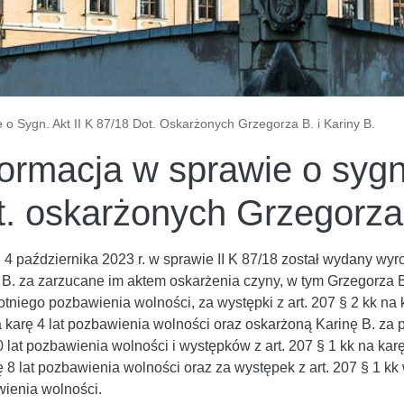
 o Sygn. Akt II K 87/18 Dot. Oskarżonych Grzegorza B. i Kariny B.
formacja w sprawie o sygn.
t. oskarżonych Grzegorza 
 4 października 2023 r. w sprawie II K 87/18 został wydany wyr
 B. za zarzucane im aktem oskarżenia czyny, w tym Grzegorza B.
tniego pozbawienia wolności, za występki z art. 207 § 2 kk na k
a karę 4 lat pozbawienia wolności oraz oskarżoną Karinę B. za 
 lat pozbawienia wolności i występków z art. 207 § 1 kk na karę 
 8 lat pozbawienia wolności oraz za występek z art. 207 § 1 kk w
ienia wolności.