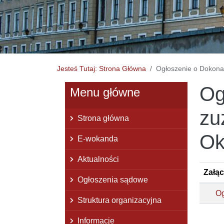
Jesteś Tutaj: Strona Główna
Ogłoszenie o Dokon
Og
Menu główne
zu
Strona główna
Ok
E-wokanda
Aktualności
Załąc
Ogłoszenia sądowe
Og
Struktura organizacyjna
Informacje