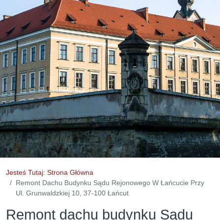
Jesteś Tutaj: Strona Główna
Remont Dachu Budynku Sądu Rejonowego W Łańcucie Przy
Ul. Grunwaldzkiej 10, 37-100 Łańcut
Remont dachu budynku Sądu