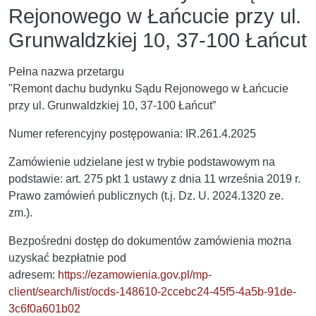
Rejonowego w Łańcucie przy ul.
Grunwaldzkiej 10, 37-100 Łańcut
Pełna nazwa przetargu
"Remont dachu budynku Sądu Rejonowego w Łańcucie
przy ul. Grunwaldzkiej 10, 37-100 Łańcut”
Numer referencyjny postępowania: IR.261.4.2025
Zamówienie udzielane jest w trybie podstawowym na
podstawie: art. 275 pkt 1 ustawy z dnia 11 września 2019 r.
Prawo zamówień publicznych (t.j. Dz. U. 2024.1320 ze.
zm.).
Bezpośredni dostęp do dokumentów zamówienia można
uzyskać bezpłatnie pod
adresem:
https://ezamowienia.gov.pl/mp-
client/search/list/ocds-148610-2ccebc24-45f5-4a5b-91de-
3c6f0a601b02