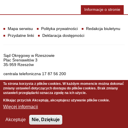
Informacje o stronie
Informacje
Mapa serwisu
Polityka prywatności
Redakcja biuletynu
Przydatne linki
Deklaracja dostępności
Dane teleadresowe
Sąd Okręgowy w Rzeszowie
Plac Śreniawitów 3
35-959 Rzeszów
centrala telefoniczna 17 87 56 200
Ta strona korzysta z plików cookies. W każdym momencie można dokonać
zmiany ustawień dotyczących dostępu do plików cookies. Brak zmiany
Serwis pełni funkcję strony Biuletynu Informacji Publicznej
ustawień przeglądarki oznacza zgodę na ich użycie.
Sądu Okręgowego w Rzeszowie
Klikając przycisk Akceptuję, akceptujesz używanie plików cookie.
Więcej informacji
Copyright © 2021 Sąd Okręgowy w Rzeszowie
Akceptuje
Nie, Dziękuje