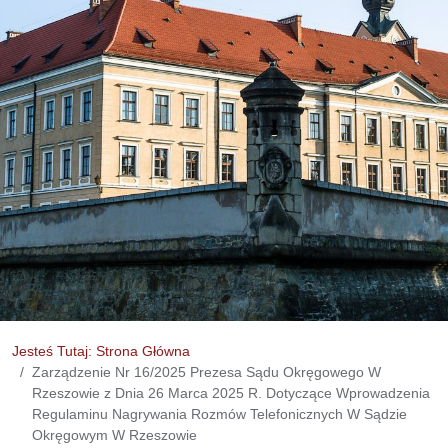
Jesteś Tutaj: Strona Główna
Zarządzenie Nr 16/2025 Prezesa Sądu Okręgowego W
Rzeszowie z Dnia 26 Marca 2025 R. Dotyczące Wprowadzenia
Regulaminu Nagrywania Rozmów Telefonicznych W Sądzie
Okręgowym W Rzeszowie