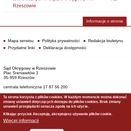
Rzeszowie
Informacje o stronie
Informacje
Mapa serwisu
Polityka prywatności
Redakcja biuletynu
Przydatne linki
Deklaracja dostępności
Dane teleadresowe
Sąd Okręgowy w Rzeszowie
Plac Śreniawitów 3
35-959 Rzeszów
centrala telefoniczna 17 87 56 200
Ta strona korzysta z plików cookies. W każdym momencie można dokonać
zmiany ustawień dotyczących dostępu do plików cookies. Brak zmiany
Serwis pełni funkcję strony Biuletynu Informacji Publicznej
ustawień przeglądarki oznacza zgodę na ich użycie.
Sądu Okręgowego w Rzeszowie
Klikając przycisk Akceptuję, akceptujesz używanie plików cookie.
Więcej informacji
Copyright © 2021 Sąd Okręgowy w Rzeszowie